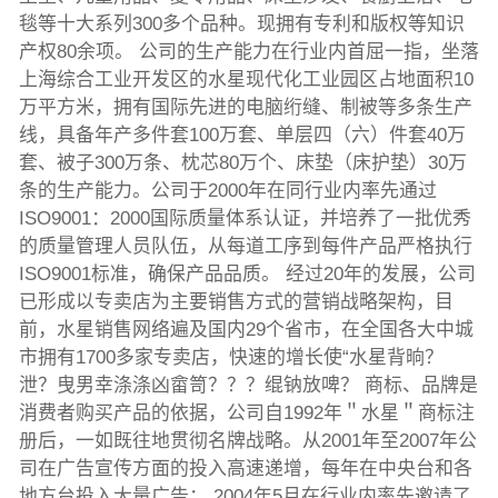
毯等十大系列300多个品种。现拥有专利和版权等知识
产权80余项。 公司的生产能力在行业内首屈一指，坐落
上海综合工业开发区的水星现代化工业园区占地面积10
万平方米，拥有国际先进的电脑绗缝、制被等多条生产
线，具备年产多件套100万套、单层四（六）件套40万
套、被子300万条、枕芯80万个、床垫（床护垫）30万
条的生产能力。公司于2000年在同行业内率先通过
ISO9001：2000国际质量体系认证，并培养了一批优秀
的质量管理人员队伍，从每道工序到每件产品严格执行
ISO9001标准，确保产品品质。 经过20年的发展，公司
已形成以专卖店为主要销售方式的营销战略架构，目
前，水星销售网络遍及国内29个省市，在全国各大中城
市拥有1700多家专卖店，快速的增长使“水星背晌？
泄？曳男幸涤涤凶畲笥？？？绲钠放啤？ 商标、品牌是
消费者购买产品的依据，公司自1992年＂水星＂商标注
册后，一如既往地贯彻名牌战略。从2001年至2007年公
司在广告宣传方面的投入高速递增，每年在中央台和各
地方台投入大量广告； 2004年5月在行业内率先邀请了